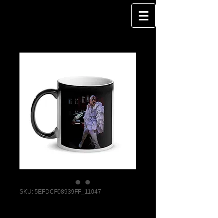
SKU: 5EFDCF08939FF_11047
DragQueen - MINI