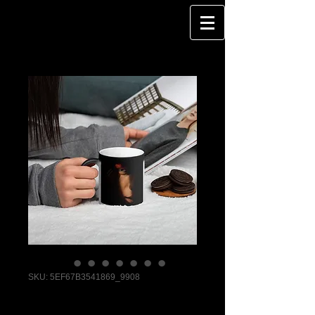
SKU: 5EF67B3541869_9908
DragQueen -